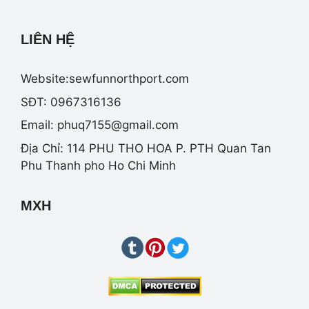
LIÊN HỆ
Website:sewfunnorthport.com
SĐT: 0967316136
Email:
phuq7155@gmail.com
Địa Chỉ: 114 PHU THO HOA P. PTH Quan Tan
Phu Thanh pho Ho Chi Minh
MXH