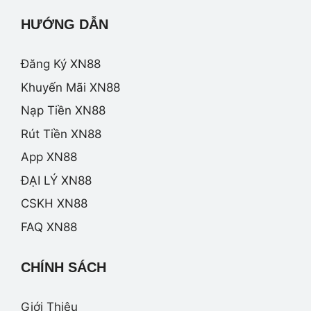
HƯỚNG DẪN
Đăng Ký XN88
Khuyến Mãi XN88
Nạp Tiền XN88
Rút Tiền XN88
App XN88
ĐẠI LÝ XN88
CSKH XN88
FAQ XN88
CHÍNH SÁCH
Giới Thiệu