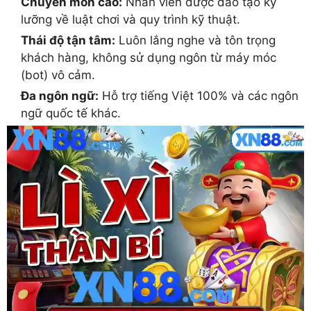
Chuyên môn cao:
Nhân viên được đào tạo kỹ
lưỡng về luật chơi và quy trình kỹ thuật.
Thái độ tận tâm:
Luôn lắng nghe và tôn trọng
khách hàng, không sử dụng ngôn từ máy móc
(bot) vô cảm.
Đa ngôn ngữ:
Hỗ trợ tiếng Việt 100% và các ngôn
ngữ quốc tế khác.