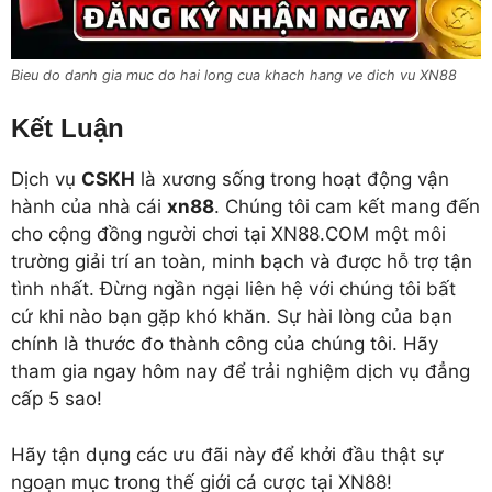
Bieu do danh gia muc do hai long cua khach hang ve dich vu XN88
Kết Luận
Dịch vụ
CSKH
là xương sống trong hoạt động vận
hành của nhà cái
xn88
. Chúng tôi cam kết mang đến
cho cộng đồng người chơi tại XN88.COM một môi
trường giải trí an toàn, minh bạch và được hỗ trợ tận
tình nhất. Đừng ngần ngại liên hệ với chúng tôi bất
cứ khi nào bạn gặp khó khăn. Sự hài lòng của bạn
chính là thước đo thành công của chúng tôi. Hãy
tham gia ngay hôm nay để trải nghiệm dịch vụ đẳng
cấp 5 sao!
Hãy tận dụng các ưu đãi này để khởi đầu thật sự
ngoạn mục trong thế giới cá cược tại XN88!