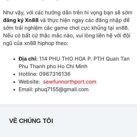
Như vậy, với các hướng dẫn trên hi vọng bạn sẽ sớm
đăng ký Xn88
và thực hiện ngay các đăng nhập để
sớm trải nghiệm các game chơi cực khủng tại xn88.
Nếu có bất cứ thắc mắc nào, vui lòng liên hệ với đội
ngũ của xn88 hiphop theo:
Địa chỉ:
114 PHU THO HOA P. PTH Quan Tan
Phu Thanh pho Ho Chi Minh
Hotline: 0967316136
Website:
sewfunnorthport.com
Email:
phuq7155@gmail.com
VỀ CHÚNG TÔI