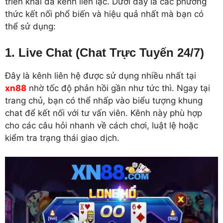
triển khai đa kênh liên lạc. Dưới đây là các phương
thức kết nối phổ biến và hiệu quả nhất mà bạn có
thể sử dụng:
1. Live Chat (Chat Trực Tuyến 24/7)
Đây là kênh liên hệ được sử dụng nhiều nhất tại
xn88
nhờ tốc độ phản hồi gần như tức thì. Ngay tại
trang chủ, bạn có thể nhấp vào biểu tượng khung
chat để kết nối với tư vấn viên. Kênh này phù hợp
cho các câu hỏi nhanh về cách chơi, luật lệ hoặc
kiểm tra trạng thái giao dịch.