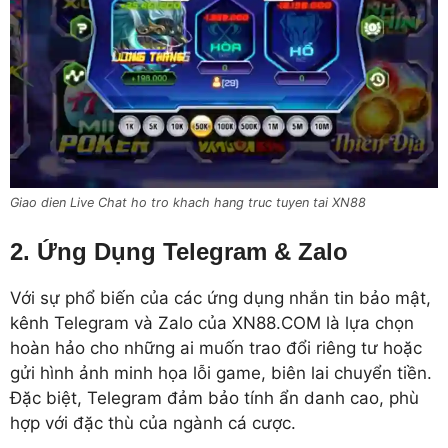
Giao dien Live Chat ho tro khach hang truc tuyen tai XN88
2. Ứng Dụng Telegram & Zalo
Với sự phổ biến của các ứng dụng nhắn tin bảo mật,
kênh Telegram và Zalo của XN88.COM là lựa chọn
hoàn hảo cho những ai muốn trao đổi riêng tư hoặc
gửi hình ảnh minh họa lỗi game, biên lai chuyển tiền.
Đặc biệt, Telegram đảm bảo tính ẩn danh cao, phù
hợp với đặc thù của ngành cá cược.