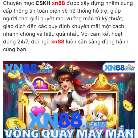
Chuyên mục
CSKH
xn88
được xây dựng nhằm cung
cấp thông tin toàn diện về hệ thống hỗ trợ, giúp
người chơi giải quyết mọi vướng mắc từ kỹ thuật,
giao dịch đến các quy định khuyến mãi một cách
nhanh chóng và hiệu quả nhất. Với cam kết hoạt
động 24/7, đội ngũ
xn88
luôn sẵn sàng đồng hành
cùng bạn.