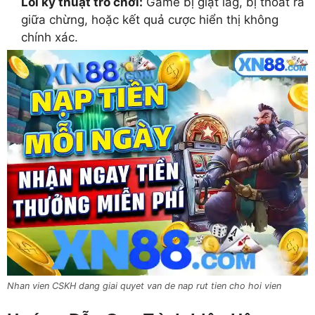
Lỗi kỹ thuật trò chơi:
Game bị giật lag, bị thoát ra
giữa chừng, hoặc kết quả cược hiển thị không
chính xác.
Nhan vien CSKH dang giai quyet van de nap rut tien cho hoi vien