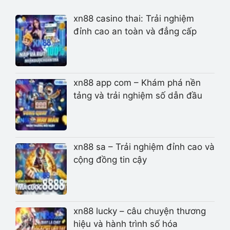
xn88 casino thai: Trải nghiệm
đỉnh cao an toàn và đẳng cấp
xn88 app com – Khám phá nền
tảng và trải nghiệm số dẫn đầu
xn88 sa – Trải nghiệm đỉnh cao và
cộng đồng tin cậy
xn88 lucky – câu chuyện thương
hiệu và hành trình số hóa