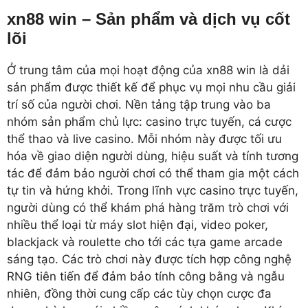
xn88 win – Sản phẩm và dịch vụ cốt
lõi
Ở trung tâm của mọi hoạt động của xn88 win là dải
sản phẩm được thiết kế để phục vụ mọi nhu cầu giải
trí số của người chơi. Nền tảng tập trung vào ba
nhóm sản phẩm chủ lực: casino trực tuyến, cá cược
thể thao và live casino. Mỗi nhóm này được tối ưu
hóa về giao diện người dùng, hiệu suất và tính tương
tác để đảm bảo người chơi có thể tham gia một cách
tự tin và hứng khởi. Trong lĩnh vực casino trực tuyến,
người dùng có thể khám phá hàng trăm trò chơi với
nhiều thể loại từ máy slot hiện đại, video poker,
blackjack và roulette cho tới các tựa game arcade
sáng tạo. Các trò chơi này được tích hợp công nghệ
RNG tiên tiến để đảm bảo tính công bằng và ngẫu
nhiên, đồng thời cung cấp các tùy chọn cược đa