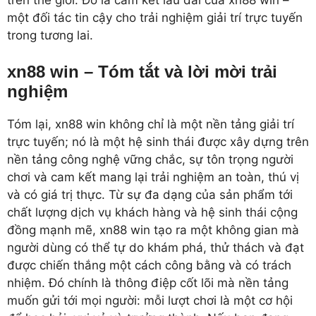
một đối tác tin cậy cho trải nghiệm giải trí trực tuyến
trong tương lai.
xn88 win – Tóm tắt và lời mời trải
nghiệm
Tóm lại, xn88 win không chỉ là một nền tảng giải trí
trực tuyến; nó là một hệ sinh thái được xây dựng trên
nền tảng công nghệ vững chắc, sự tôn trọng người
chơi và cam kết mang lại trải nghiệm an toàn, thú vị
và có giá trị thực. Từ sự đa dạng của sản phẩm tới
chất lượng dịch vụ khách hàng và hệ sinh thái cộng
đồng mạnh mẽ, xn88 win tạo ra một không gian mà
người dùng có thể tự do khám phá, thử thách và đạt
được chiến thắng một cách công bằng và có trách
nhiệm. Đó chính là thông điệp cốt lõi mà nền tảng
muốn gửi tới mọi người: mỗi lượt chơi là một cơ hội