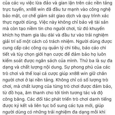
của các vụ việc lừa đảo và gian lận trên các nền tảng
trực tuyến, xn88 win đã đầu tư mạnh vào công nghệ
bảo mật, cơ chế giám sát giao dịch và quy trình xác
thực người dùng. Việc này không chỉ bảo vệ tài sản
mà còn tạo niềm tin cho người chơi, từ đó khuyến
khích họ tham gia lâu dài và đầu tư vào trải nghiệm
giải trí số một cách có trách nhiệm. Người dùng được
cung cấp các công cụ quản lý chi tiêu, báo cáo chi
tiết và tùy chọn giới hạn cược để đảm bảo họ luôn
kiểm soát được ngân sách của mình. Thứ ba là sự đa
dạng và chất lượng nội dung. Sự phong phú của các
trò chơi và thể loại cá cược giúp xn88 win giữ chân
người chơi ở lại nền tảng. Không chỉ có số lượng trò
chơi, mà chất lượng của từng trò chơi được đảm bảo,
từ đồ họa, âm thanh cho tới tính tương tác và độ
công bằng. Các đối tác phát triển trò chơi danh tiếng
được ký kết và liên tục bổ sung các tựa mới, giúp
người dùng có những trải nghiệm đa dạng mỗi khi