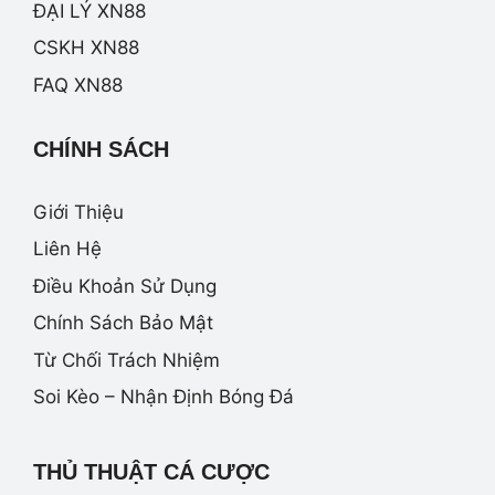
ĐẠI LÝ XN88
CSKH XN88
FAQ XN88
CHÍNH SÁCH
Giới Thiệu
Liên Hệ
Điều Khoản Sử Dụng
Chính Sách Bảo Mật
Từ Chối Trách Nhiệm
Soi Kèo – Nhận Định Bóng Đá
THỦ THUẬT CÁ CƯỢC