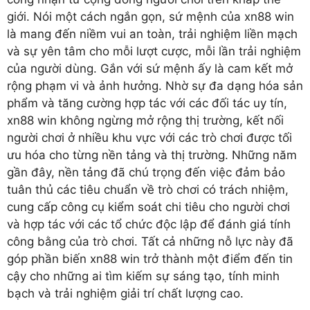
giới. Nói một cách ngắn gọn, sứ mệnh của xn88 win
là mang đến niềm vui an toàn, trải nghiệm liền mạch
và sự yên tâm cho mỗi lượt cược, mỗi lần trải nghiệm
của người dùng. Gắn với sứ mệnh ấy là cam kết mở
rộng phạm vi và ảnh hưởng. Nhờ sự đa dạng hóa sản
phẩm và tăng cường hợp tác với các đối tác uy tín,
xn88 win không ngừng mở rộng thị trường, kết nối
người chơi ở nhiều khu vực với các trò chơi được tối
ưu hóa cho từng nền tảng và thị trường. Những năm
gần đây, nền tảng đã chú trọng đến việc đảm bảo
tuân thủ các tiêu chuẩn về trò chơi có trách nhiệm,
cung cấp công cụ kiểm soát chi tiêu cho người chơi
và hợp tác với các tổ chức độc lập để đánh giá tính
công bằng của trò chơi. Tất cả những nỗ lực này đã
góp phần biến xn88 win trở thành một điểm đến tin
cậy cho những ai tìm kiếm sự sáng tạo, tính minh
bạch và trải nghiệm giải trí chất lượng cao.