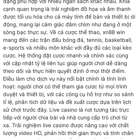
dạng phù hợp với nhiều ngân sách khác nhau. Khía
cạnh quan trọng là trải nghiệm đồ họa và âm thanh
được tối ưu hóa cho cả máy tính để bàn và thiết bị di
động, mang lại cảm giác đắm chìm như đang ở một
sòng bạc thực sự. Về cá cược thể thao, xn88 win
mang đến các trận đấu bóng đá, tennis, basketball,
e-sports và nhiều môn khác với đầy đủ các loại kèo
cược. Hệ thống đặt cược nhanh và chính xác cùng
với cập nhật tỷ lệ liên tục giúp người chơi dễ dàng
theo dõi và thực hiện quyết định ở mọi thời điểm.
Điều làm cho dịch vụ này nổi bật chính là tính linh
hoạt: người chơi có thể tham gia cược từ mọi trình
duyệt và thiết bị, với các công cụ hỗ trợ như so sánh
tỉ lệ, phân tích dữ liệu và đề xuất cược dựa trên lịch
sử chơi trước đây. Live casino là nơi tương tác trực
tiếp với người chia bài và nhà cung cấp trò chơi từ
xa. Trải nghiệm live casino được nâng cao với chất
lượng video HD, phản hồi thời gian thực và tính chân