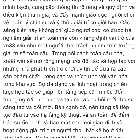
minh bạch, cung cấp thông tin rõ ràng về quy định và
điều kiện tham gia, và đẩy mạnh giáo dục người chơi
về quản lý chi tiêu và ý thức giải trí có giới hạn. Các
sáng kiến này không chỉ giúp người chơi có được trải
nghiệm giải trí an toàn mà còn khẳng định vai trò của
xn88 win như một người chơi trách nhiệm trên trường
giải trí số toàn cầu. Trong bối cảnh toàn cầu hóa,
xn88 win sẽ mở rộng mạng lưới đối tác và hợp tác với
những nhà phát triển trò chơi uy tín để đưa ra các
sản phẩm chất lượng cao và thích ứng với văn hóa
từng khu vực. Sự đa dạng và linh hoạt trong chiến
lược hợp tác sẽ giúp nền tảng tiếp cận nhiều đối
tượng người chơi hơn và tạo ra các cơ hội mới cho sự
sáng tạo và đổi mới. Bên cạnh đó, nền tảng sẽ tiếp
tục đầu tư vào hạ tầng kỹ thuật và an toàn để đảm
bảo sự ổn định và bảo mật cho mọi giao dịch và
hoạt động giải trí của người chơi, bất kể họ ở đâu
trên thế giới. Đó là cam kết lâu dài của xn88 win –