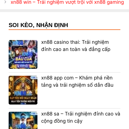
xn88 win – Trải nghiệm vượt trội với xn88 gaming
SOI KÈO, NHẬN ĐỊNH
xn88 casino thai: Trải nghiệm
đỉnh cao an toàn và đẳng cấp
xn88 app com – Khám phá nền
tảng và trải nghiệm số dẫn đầu
xn88 sa – Trải nghiệm đỉnh cao và
cộng đồng tin cậy