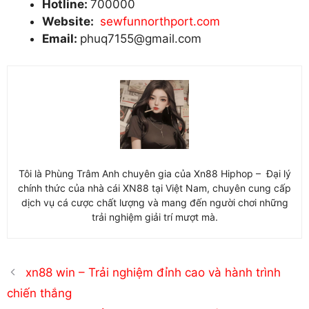
Hotline:
700000
Website:
sewfunnorthport.com
Email:
phuq7155@gmail.com
Tôi là Phùng Trâm Anh chuyên gia của Xn88 Hiphop – Đại lý
chính thức của nhà cái XN88 tại Việt Nam, chuyên cung cấp
dịch vụ cá cược chất lượng và mang đến người chơi những
trải nghiệm giải trí mượt mà.
xn88 win – Trải nghiệm đỉnh cao và hành trình
chiến thắng