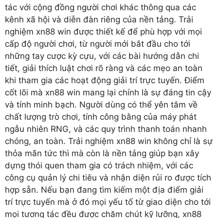
tác với cộng đồng người chơi khác thông qua các
kênh xã hội và diễn đàn riêng của nền tảng. Trải
nghiệm xn88 win được thiết kế để phù hợp với mọi
cấp độ người chơi, từ người mới bắt đầu cho tới
những tay cược kỳ cựu, với các bài hướng dẫn chi
tiết, giải thích luật chơi rõ ràng và các mẹo an toàn
khi tham gia các hoạt động giải trí trực tuyến. Điểm
cốt lõi mà xn88 win mang lại chính là sự đáng tin cậy
và tính minh bạch. Người dùng có thể yên tâm về
chất lượng trò chơi, tính công bằng của máy phát
ngẫu nhiên RNG, và các quy trình thanh toán nhanh
chóng, an toàn. Trải nghiệm xn88 win không chỉ là sự
thỏa mãn tức thì mà còn là nền tảng giúp bạn xây
dựng thói quen tham gia có trách nhiệm, với các
công cụ quản lý chi tiêu và nhận diện rủi ro được tích
hợp sẵn. Nếu bạn đang tìm kiếm một địa điểm giải
trí trực tuyến mà ở đó mọi yếu tố từ giao diện cho tới
mọi tương tác đều được chăm chút kỹ lưỡng, xn88