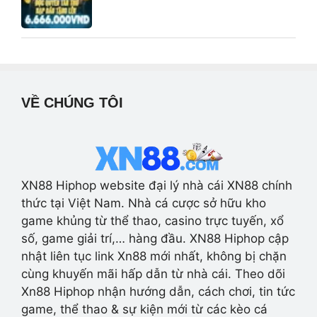
VỀ CHÚNG TÔI
XN88 Hiphop website đại lý nhà cái XN88 chính
thức tại Việt Nam. Nhà cá cược sở hữu kho
game khủng từ thể thao, casino trực tuyến, xổ
số, game giải trí,… hàng đầu. XN88 Hiphop cập
nhật liên tục link Xn88 mới nhất, không bị chặn
cùng khuyến mãi hấp dẫn từ nhà cái. Theo dõi
Xn88 Hiphop nhận hướng dẫn, cách chơi, tin tức
game, thể thao & sự kiện mới từ các kèo cá