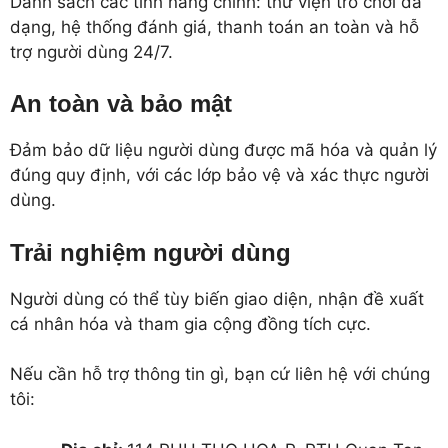
Danh sách các tính năng chính: thư viện trò chơi đa
dạng, hệ thống đánh giá, thanh toán an toàn và hỗ
trợ người dùng 24/7.
An toàn và bảo mật
Đảm bảo dữ liệu người dùng được mã hóa và quản lý
đúng quy định, với các lớp bảo vệ và xác thực người
dùng.
Trải nghiệm người dùng
Người dùng có thể tùy biến giao diện, nhận đề xuất
cá nhân hóa và tham gia cộng đồng tích cực.
Nếu cần hỗ trợ thông tin gì, bạn cứ liên hệ với chúng
tôi: