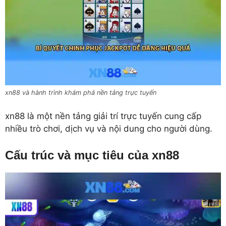
xn88 và hành trình khám phá nền tảng trực tuyến
xn88 là một nền tảng giải trí trực tuyến cung cấp
nhiều trò chơi, dịch vụ và nội dung cho người dùng.
Cấu trúc và mục tiêu của xn88