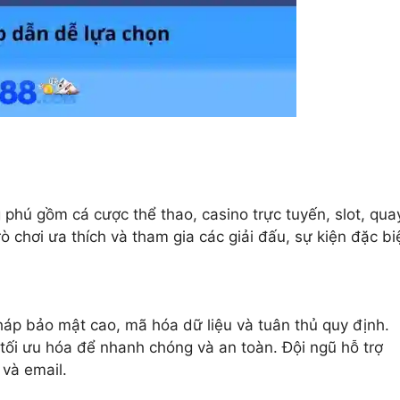
phú gồm cá cược thể thao, casino trực tuyến, slot, qua
ò chơi ưa thích và tham gia các giải đấu, sự kiện đặc bi
háp bảo mật cao, mã hóa dữ liệu và tuân thủ quy định.
c tối ưu hóa để nhanh chóng và an toàn. Đội ngũ hỗ trợ
và email.