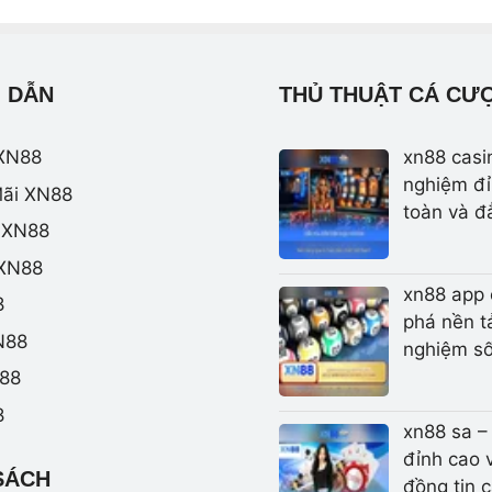
 DẪN
THỦ THUẬT CÁ CƯ
XN88
xn88 casin
nghiệm đỉ
ãi XN88
toàn và đ
 XN88
 XN88
xn88 app
8
phá nền tả
N88
nghiệm s
88
8
xn88 sa –
đỉnh cao 
SÁCH
đồng tin 