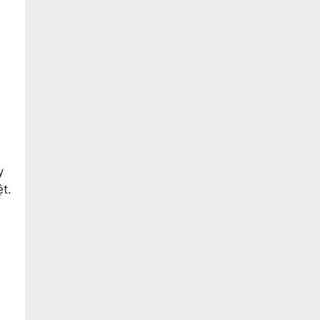
y
ệt.