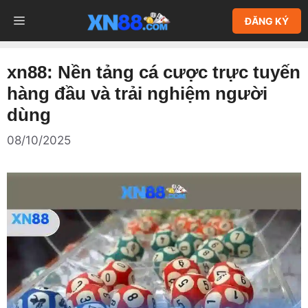
Chuyển
MENU
ĐĂNG KÝ
đến
nội
dung
xn88: Nền tảng cá cược trực tuyến
hàng đầu và trải nghiệm người
dùng
08/10/2025