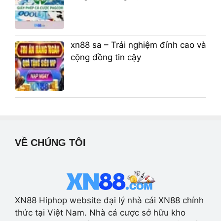
xn88 sa – Trải nghiệm đỉnh cao và
cộng đồng tin cậy
VỀ CHÚNG TÔI
XN88 Hiphop website đại lý nhà cái XN88 chính
thức tại Việt Nam. Nhà cá cược sở hữu kho