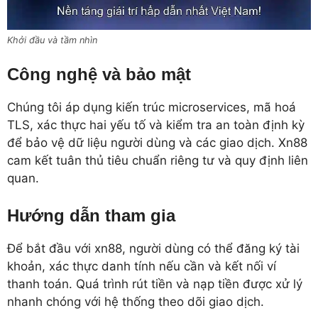
Khởi đầu và tầm nhìn
Công nghệ và bảo mật
Chúng tôi áp dụng kiến trúc microservices, mã hoá
TLS, xác thực hai yếu tố và kiểm tra an toàn định kỳ
để bảo vệ dữ liệu người dùng và các giao dịch. Xn88
cam kết tuân thủ tiêu chuẩn riêng tư và quy định liên
quan.
Hướng dẫn tham gia
Để bắt đầu với xn88, người dùng có thể đăng ký tài
khoản, xác thực danh tính nếu cần và kết nối ví
thanh toán. Quá trình rút tiền và nạp tiền được xử lý
nhanh chóng với hệ thống theo dõi giao dịch.