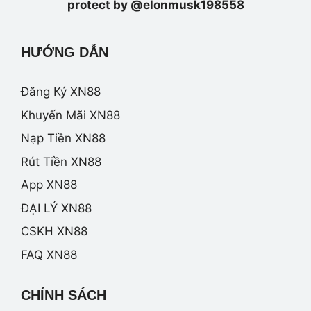
protect by @elonmusk198558
HƯỚNG DẪN
Đăng Ký XN88
Khuyến Mãi XN88
Nạp Tiền XN88
Rút Tiền XN88
App XN88
ĐẠI LÝ XN88
CSKH XN88
FAQ XN88
CHÍNH SÁCH