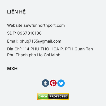
LIÊN HỆ
Website:sewfunnorthport.com
SĐT: 0967316136
Email:
phuq7155@gmail.com
Địa Chỉ: 114 PHU THO HOA P. PTH Quan Tan
Phu Thanh pho Ho Chi Minh
MXH