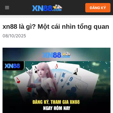
Chuyển
MENU
ĐĂNG KÝ
đến
nội
dung
xn88 là gì? Một cái nhìn tổng quan
08/10/2025