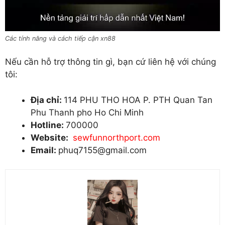
Các tính năng và cách tiếp cận xn88
Nếu cần hỗ trợ thông tin gì, bạn cứ liên hệ với chúng
tôi:
Địa chỉ:
114 PHU THO HOA P. PTH Quan Tan
Phu Thanh pho Ho Chi Minh
Hotline:
700000
Website:
sewfunnorthport.com
Email:
phuq7155@gmail.com