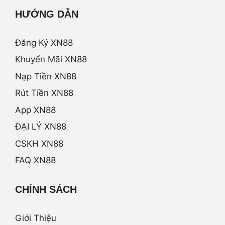
HƯỚNG DẪN
Đăng Ký XN88
Khuyến Mãi XN88
Nạp Tiền XN88
Rút Tiền XN88
App XN88
ĐẠI LÝ XN88
CSKH XN88
FAQ XN88
CHÍNH SÁCH
Giới Thiệu