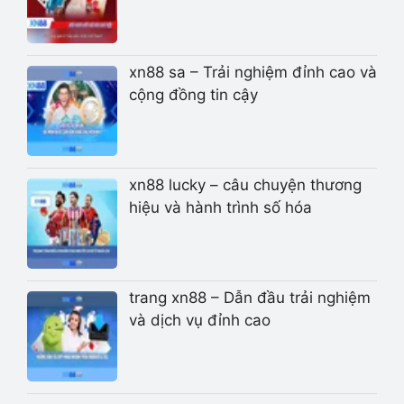
xn88 sa – Trải nghiệm đỉnh cao và
cộng đồng tin cậy
xn88 lucky – câu chuyện thương
hiệu và hành trình số hóa
trang xn88 – Dẫn đầu trải nghiệm
và dịch vụ đỉnh cao