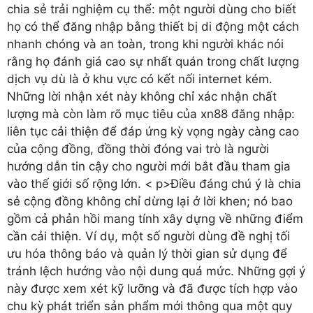
chia sẻ trải nghiệm cụ thể: một người dùng cho biết
họ có thể đăng nhập bằng thiết bị di động một cách
nhanh chóng và an toàn, trong khi người khác nói
rằng họ đánh giá cao sự nhất quán trong chất lượng
dịch vụ dù là ở khu vực có kết nối internet kém.
Những lời nhận xét này không chỉ xác nhận chất
lượng mà còn làm rõ mục tiêu của xn88 đăng nhập:
liên tục cải thiện để đáp ứng kỳ vọng ngày càng cao
của cộng đồng, đồng thời đóng vai trò là người
hướng dẫn tin cậy cho người mới bắt đầu tham gia
vào thế giới số rộng lớn. < p>Điều đáng chú ý là chia
sẻ cộng đồng không chỉ dừng lại ở lời khen; nó bao
gồm cả phản hồi mang tính xây dựng về những điểm
cần cải thiện. Ví dụ, một số người dùng đề nghị tối
ưu hóa thông báo và quản lý thời gian sử dụng để
tránh lệch hướng vào nội dung quá mức. Những gợi ý
này được xem xét kỹ lưỡng và đã được tích hợp vào
chu kỳ phát triển sản phẩm mới thông qua một quy