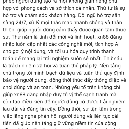
phép người dùng tạo ra một không gian riêng phù
hợp với phong cách và sở thích cá nhân. Thứ tư là sự
hỗ trợ và chăm sóc khách hàng. Đội ngũ hỗ trợ sẵn
sàng 24/7, xử lý mọi thắc mắc nhanh chóng và thân
thiện, giúp người dùng cảm thấy được quan tâm thực
sự. Thứ năm là tính đổi mới và linh hoạt. xn88 đăng
nhập luôn cập nhật các công nghệ mới, tích hợp AI
cho gợi ý nội dung, và tối ưu hóa quy trình thanh
toán để mang lại trải nghiệm suôn sẻ nhất. Thứ sáu
là trách nhiệm xã hội và tuân thủ pháp lý. Nền tảng
chú trọng tới minh bạch dữ liệu và tuân thủ quy định
bảo vệ người dùng, đồng thời thúc đẩy thông điệp về
chơi đúng và an toàn. Những yếu tố trên không chỉ
giúp xn88 đăng nhập duy trì vị thế cạnh tranh mà
còn tạo điều kiện để người dùng có được trải nghiệm
lâu dài và đáng tin cậy. Đồng thời, sự tận tâm trong
việc lắng nghe phản hồi người dùng và liên tục cải
tiến đã giúp nền tảng giữ vững niềm tin của cộng