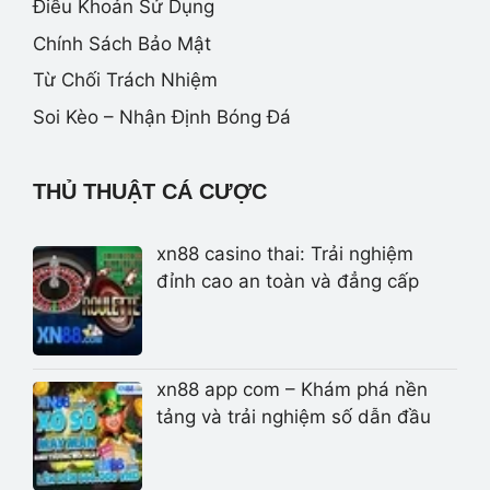
Điều Khoản Sử Dụng
Chính Sách Bảo Mật
Từ Chối Trách Nhiệm
Soi Kèo – Nhận Định Bóng Đá
THỦ THUẬT CÁ CƯỢC
xn88 casino thai: Trải nghiệm
đỉnh cao an toàn và đẳng cấp
xn88 app com – Khám phá nền
tảng và trải nghiệm số dẫn đầu