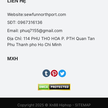
LIÊN HỆ
Website:sewfunnorthport.com
SĐT: 0967316136
Email:
phuq7155@gmail.com
Địa Chỉ: 114 PHU THO HOA P. PTH Quan Tan
Phu Thanh pho Ho Chi Minh
MXH
Copyright 2025 © Xn88 Hiphop -
SITEMAP