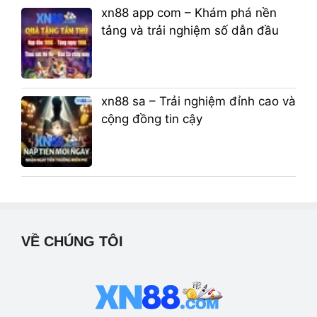
xn88 app com – Khám phá nền
tảng và trải nghiệm số dẫn đầu
xn88 sa – Trải nghiệm đỉnh cao và
cộng đồng tin cậy
VỀ CHÚNG TÔI