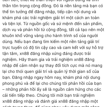
thần tôn trọng cộng đồng. Đó là nền tảng mà bạn có
thể tin tưởng để đăng nhập, tiếp cận nội dung và
khám phá các trải nghiệm giải trí một cách an toàn
và tiện lợi. Từ nguồn gốc và sứ mệnh đến sản phẩm,
dịch vụ và phản hồi từ cộng đồng, tất cả tạo nên một
khuôn khổ vững vàng cho hành trình số của người
dùng. Nếu bạn đang tìm kiếm một nền tảng giải trí
trực tuyến có độ tin cậy cao và cam kết với sự hỗ trợ
tận tâm, xn88 đăng nhập xứng đáng được trải
nghiệm. Hãy tham gia và trải nghiệm xn88 đăng
nhập để cảm nhận sự thay đổi tích cực mà nó mang
lại cho thói quen giải trí và quản lý thời gian số của
bạn. Đăng nhập ngay hôm nay, khám phá nội dung
phong phú và để lại cho chúng tôi phản hồi của bạn
– những phản hồi ấy sẽ là nguồn cảm hứng cho các
cải tiến tiếp theo. Chúng tôi mời bạn trải nghiệm
xn88 đăng nhập và đánh giá xn88 đăng nhập một