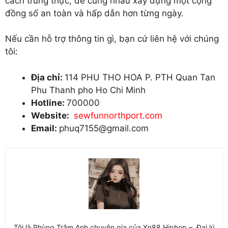
cách trung thực, để cùng nhau xây dựng một cộng
đồng số an toàn và hấp dẫn hơn từng ngày.
Nếu cần hỗ trợ thông tin gì, bạn cứ liên hệ với chúng
tôi:
Địa chỉ:
114 PHU THO HOA P. PTH Quan Tan
Phu Thanh pho Ho Chi Minh
Hotline:
700000
Website:
sewfunnorthport.com
Email:
phuq7155@gmail.com
Tôi là Phùng Trâm Anh chuyên gia của Xn88 Hiphop – Đại lý