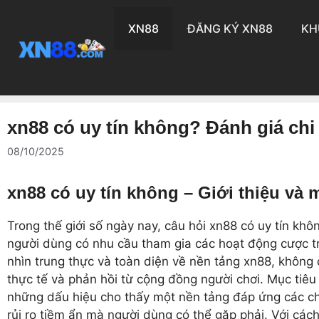
Chuyển
đến
XN88
ĐĂNG KÝ XN88
KH
nội
dung
xn88 có uy tín không? Đánh giá chi 
08/10/2025
xn88 có uy tín không – Giới thiệu và m
Trong thế giới số ngày nay, câu hỏi xn88 có uy tín kh
người dùng có nhu cầu tham gia các hoạt động cược trự
nhìn trung thực và toàn diện về nền tảng xn88, không 
thực tế và phản hồi từ cộng đồng người chơi. Mục tiêu c
những dấu hiệu cho thấy một nền tảng đáp ứng các c
rủi ro tiềm ẩn mà người dùng có thể gặp phải. Với cá