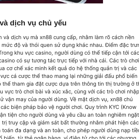
và dịch vụ chủ yếu
ẩm và dịch vụ mà xn88 cung cấp, nhằm làm rõ cách nền
ó mức độ và thói quen sử dụng khác nhau. Điểm đặc trư
rong khu vực casino, người dùng có thể tiếp cận tới cá
 casino có sự tương tác trực tiếp với nhà cái. Các trò chơi
a cơ chế xác minh kết quả do hệ thống quản trị và các
vực cá cược thể thao mang lại những giải đấu phổ biến
thể tham gia đặt cược dựa trên thông tin thị trường ở t
 vực trò chơi bài và xúc xắc, cùng với các trò chơi nhậ
 thử vận may của người dùng. Về mặt dịch vụ, xn88 chú
và các biện pháp bảo vệ người chơi. Quy trình KYC (Know
ận tiện cho người dùng và yêu cầu an toàn nghiêm ngặt
trị truy cập và giám sát bất thường nhằm phát hiện các
nh toán đa dạng và an toàn, cho phép người dùng nạp tiề
 biến, từ thẻ ngân hàng, ví điện tử cho tới các phương