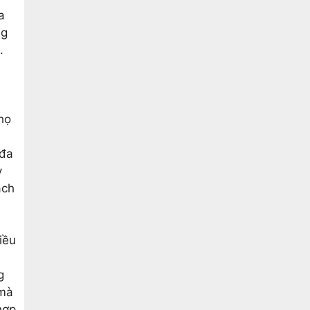
a
ng
.
họ
 đa
y
ách
iều
g
 mà
hợp