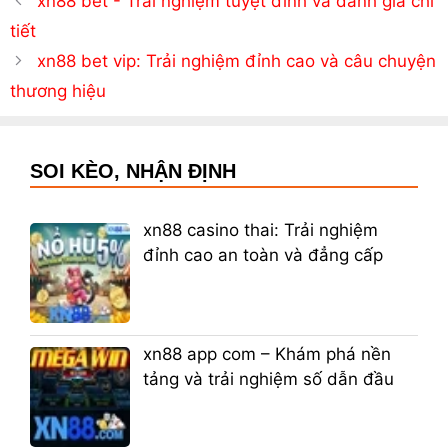
xn88 bet - Trải nghiệm tuyệt đỉnh và đánh giá chi
tiết
xn88 bet vip: Trải nghiệm đỉnh cao và câu chuyện
thương hiệu
SOI KÈO, NHẬN ĐỊNH
xn88 casino thai: Trải nghiệm
đỉnh cao an toàn và đẳng cấp
xn88 app com – Khám phá nền
tảng và trải nghiệm số dẫn đầu