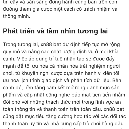
tin cậy và sẵn sàng đồng hành cùng bạn trên con
đường tham gia cược một cách có trách nhiệm và
thông minh.
Phát triển và tầm nhìn tương lai
Trong tương lai, xn88 bet dự định tiếp tục mở rộng
quy mô và nâng cao chất lượng dịch vụ ở mọi khía
cạnh. Việc áp dụng trí tuệ nhân tạo sẽ được đẩy
mạnh để tối ưu hóa cá nhân hóa trải nghiệm người
chơi, từ khuyến nghị cược dựa trên hành vi đến tối
ưu hóa lịch trình giao dịch và phân tích dữ liệu. Bên
cạnh đó, nền tảng cam kết mở rộng danh mục sản
phẩm và cập nhật công nghệ bảo mật tiên tiến nhằm
đối phó với những thách thức mới trong lĩnh vực an
toàn thông tin và thanh toán trên toàn cầu. xn88 bet
cũng đặt mục tiêu tăng cường hợp tác với các đối tác
thanh toán uy tín và nhà cung cấp trò chơi hàng đầu