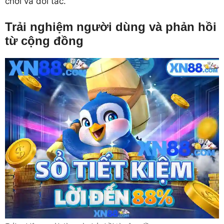
chơi và đối tác.
Trải nghiệm người dùng và phản hồi
từ cộng đồng