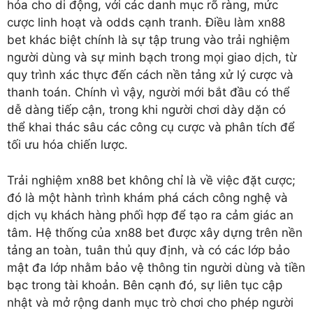
hóa cho di động, với các danh mục rõ ràng, mức
cược linh hoạt và odds cạnh tranh. Điều làm xn88
bet khác biệt chính là sự tập trung vào trải nghiệm
người dùng và sự minh bạch trong mọi giao dịch, từ
quy trình xác thực đến cách nền tảng xử lý cược và
thanh toán. Chính vì vậy, người mới bắt đầu có thể
dễ dàng tiếp cận, trong khi người chơi dày dặn có
thể khai thác sâu các công cụ cược và phân tích để
tối ưu hóa chiến lược.
Trải nghiệm xn88 bet không chỉ là về việc đặt cược;
đó là một hành trình khám phá cách công nghệ và
dịch vụ khách hàng phối hợp để tạo ra cảm giác an
tâm. Hệ thống của xn88 bet được xây dựng trên nền
tảng an toàn, tuân thủ quy định, và có các lớp bảo
mật đa lớp nhằm bảo vệ thông tin người dùng và tiền
bạc trong tài khoản. Bên cạnh đó, sự liên tục cập
nhật và mở rộng danh mục trò chơi cho phép người