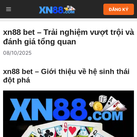
Chuyển
MENU
ĐĂNG KÝ
đến
nội
dung
xn88 bet – Trải nghiệm vượt trội và
đánh giá tổng quan
08/10/2025
xn88 bet – Giới thiệu về hệ sinh thái
đột phá