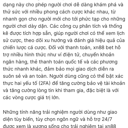
dạng này cho phép người chơi dễ dàng khám phá và
thử sức với nhiều phong cách cược khác nhau, từ
nhanh gọn cho người mới cho tới phức tạp cho những
người chơi dày dặn. Các công cụ phân tích và thống
kê được tích hợp sẵn, giúp người chơi có thể xem lịch
sử cược, theo dõi xu hướng và đánh giá hiệu quả của
chiến lược cá cược. Đối với thanh toán, xn88 bet hỗ
trợ nhiều hình thức như ví điện tử, chuyển khoản
ngân hàng, thẻ thanh toán quốc tế và các phương
thức nhanh khác, đảm bảo mọi giao dịch diễn ra
suôn sẻ và an toàn. Người dùng cũng có thể bật xác
thực hai yếu tố (2FA) để tăng cường bảo vệ tài khoản
và tăng cường lòng tin khi tham gia, đặc biệt là với
các vòng cược giá trị lớn.
Những tính năng trải nghiệm người dùng như giao
diện tùy biến, tùy chọn ngôn ngữ và hỗ trợ 24/7
được xem là xương sống cho trải nghiệm tại xn88