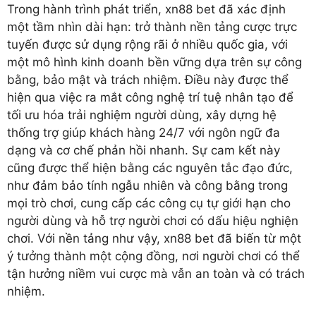
Trong hành trình phát triển, xn88 bet đã xác định
một tầm nhìn dài hạn: trở thành nền tảng cược trực
tuyến được sử dụng rộng rãi ở nhiều quốc gia, với
một mô hình kinh doanh bền vững dựa trên sự công
bằng, bảo mật và trách nhiệm. Điều này được thể
hiện qua việc ra mắt công nghệ trí tuệ nhân tạo để
tối ưu hóa trải nghiệm người dùng, xây dựng hệ
thống trợ giúp khách hàng 24/7 với ngôn ngữ đa
dạng và cơ chế phản hồi nhanh. Sự cam kết này
cũng được thể hiện bằng các nguyên tắc đạo đức,
như đảm bảo tính ngẫu nhiên và công bằng trong
mọi trò chơi, cung cấp các công cụ tự giới hạn cho
người dùng và hỗ trợ người chơi có dấu hiệu nghiện
chơi. Với nền tảng như vậy, xn88 bet đã biến từ một
ý tưởng thành một cộng đồng, nơi người chơi có thể
tận hưởng niềm vui cược mà vẫn an toàn và có trách
nhiệm.