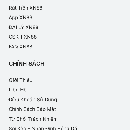
Rút Tiền XN88
App XN88
ĐẠI LÝ XN88
CSKH XN88
FAQ XN88
CHÍNH SÁCH
Giới Thiệu
Liên Hệ
Điều Khoản Sử Dụng
Chính Sách Bảo Mật
Từ Chối Trách Nhiệm
Soi Kèo – Nhận Định Bóng Đá