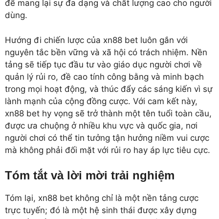
để mang lại sự đa dạng và chất lượng cao cho người
dùng.
Hướng đi chiến lược của xn88 bet luôn gắn với
nguyên tắc bền vững và xã hội có trách nhiệm. Nền
tảng sẽ tiếp tục đầu tư vào giáo dục người chơi về
quản lý rủi ro, đề cao tính công bằng và minh bạch
trong mọi hoạt động, và thúc đẩy các sáng kiến vì sự
lành mạnh của cộng đồng cược. Với cam kết này,
xn88 bet hy vọng sẽ trở thành một tên tuổi toàn cầu,
được ưa chuộng ở nhiều khu vực và quốc gia, nơi
người chơi có thể tin tưởng tận hưởng niềm vui cược
mà không phải đối mặt với rủi ro hay áp lực tiêu cực.
Tóm tắt và lời mời trải nghiệm
Tóm lại, xn88 bet không chỉ là một nền tảng cược
trực tuyến; đó là một hệ sinh thái được xây dựng