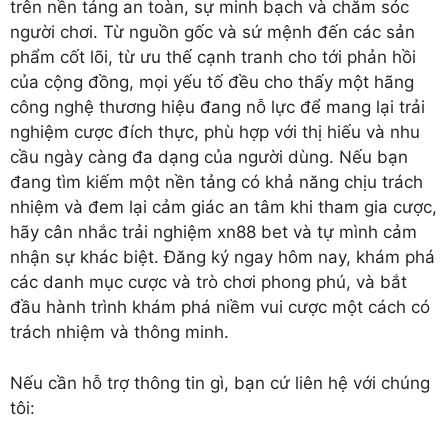
trên nền tảng an toàn, sự minh bạch và chăm sóc
người chơi. Từ nguồn gốc và sứ mệnh đến các sản
phẩm cốt lõi, từ ưu thế cạnh tranh cho tới phản hồi
của cộng đồng, mọi yếu tố đều cho thấy một hãng
công nghệ thương hiệu đang nỗ lực để mang lại trải
nghiệm cược đích thực, phù hợp với thị hiếu và nhu
cầu ngày càng đa dạng của người dùng. Nếu bạn
đang tìm kiếm một nền tảng có khả năng chịu trách
nhiệm và đem lại cảm giác an tâm khi tham gia cược,
hãy cân nhắc trải nghiệm xn88 bet và tự mình cảm
nhận sự khác biệt. Đăng ký ngay hôm nay, khám phá
các danh mục cược và trò chơi phong phú, và bắt
đầu hành trình khám phá niềm vui cược một cách có
trách nhiệm và thông minh.
Nếu cần hỗ trợ thông tin gì, bạn cứ liên hệ với chúng
tôi: