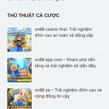
THỦ THUẬT CÁ CƯỢC
xn88 casino thai: Trải nghiệm
đỉnh cao an toàn và đẳng cấp
xn88 app com – Khám phá nền
tảng và trải nghiệm số dẫn đầu
xn88 sa – Trải nghiệm đỉnh cao và
cộng đồng tin cậy