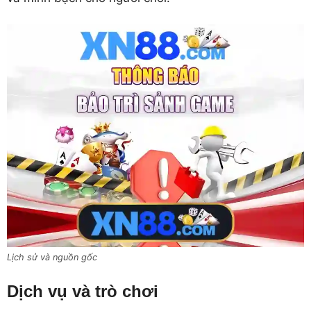
Lịch sử và nguồn gốc
Dịch vụ và trò chơi