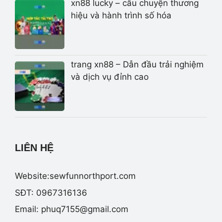
xn88 lucky – câu chuyện thương
hiệu và hành trình số hóa
trang xn88 – Dẫn đầu trải nghiệm
và dịch vụ đỉnh cao
LIÊN HỆ
Website:sewfunnorthport.com
SĐT: 0967316136
Email:
phuq7155@gmail.com