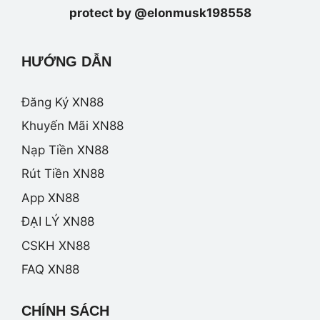
protect by @elonmusk198558
HƯỚNG DẪN
Đăng Ký XN88
Khuyến Mãi XN88
Nạp Tiền XN88
Rút Tiền XN88
App XN88
ĐẠI LÝ XN88
CSKH XN88
FAQ XN88
CHÍNH SÁCH