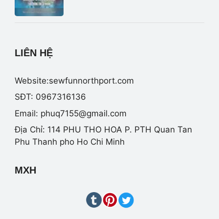
LIÊN HỆ
Website:sewfunnorthport.com
SĐT: 0967316136
Email:
phuq7155@gmail.com
Địa Chỉ: 114 PHU THO HOA P. PTH Quan Tan
Phu Thanh pho Ho Chi Minh
MXH