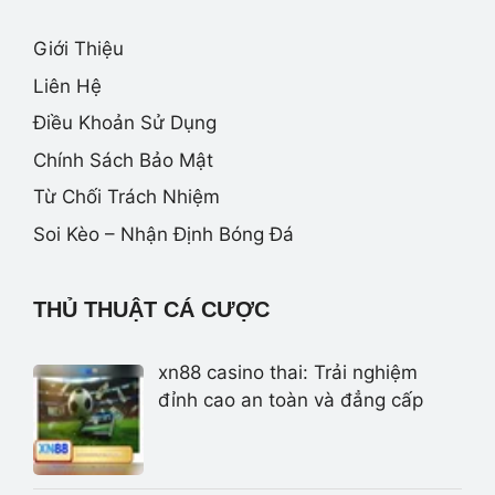
Giới Thiệu
Liên Hệ
Điều Khoản Sử Dụng
Chính Sách Bảo Mật
Từ Chối Trách Nhiệm
Soi Kèo – Nhận Định Bóng Đá
THỦ THUẬT CÁ CƯỢC
xn88 casino thai: Trải nghiệm
đỉnh cao an toàn và đẳng cấp