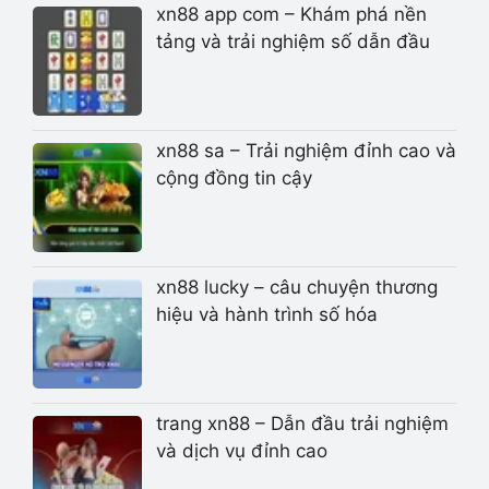
xn88 app com – Khám phá nền
tảng và trải nghiệm số dẫn đầu
xn88 sa – Trải nghiệm đỉnh cao và
cộng đồng tin cậy
xn88 lucky – câu chuyện thương
hiệu và hành trình số hóa
trang xn88 – Dẫn đầu trải nghiệm
và dịch vụ đỉnh cao