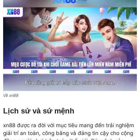
Về xn88
Lịch sử và sứ mệnh
xn88 được ra đời với mục tiêu mang đến trải nghiệm
giải trí an toàn, công bằng và đáng tin cậy cho cộng